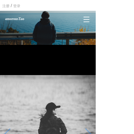
/
注册
登录
T
amorousTao
o
g
g
l
e
n
a
v
i
g
a
t
i
o
n