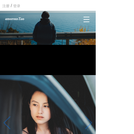
/
注册
登录
T
amorousTao
o
g
g
l
e
n
a
v
i
g
a
t
i
o
n